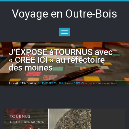
Voyage en Outre-Bois
Toggle
navigation
J’EXPOSE àTOURNUS avec
« CRÉE ICI » au réfectoire
des moines
Accueil
/
Réalisation
/
J’EXPOSE àTOURNUS avec « CRÉE ICI » au réfectoire des moines